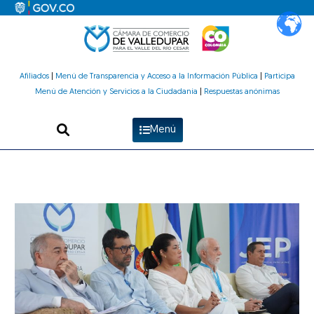
Ir
al
contenido
Afiliados
|
Menú de Transparencia y Acceso a la Información Pública
|
Participa
Menú de Atención y Servicios a la Ciudadanía
|
Respuestas anónimas
Menú