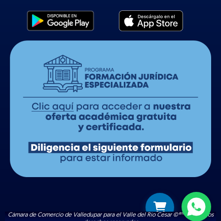
Cámara de Comercio de Valledupar para el Valle del Río Cesar ©®™ | Todos los