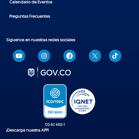
Calendario de Eventos
Preguntas Frecuentes
Síguenos en nuestras redes sociales
T
i
k
t
o
k
¡Descarga nuestra APP!