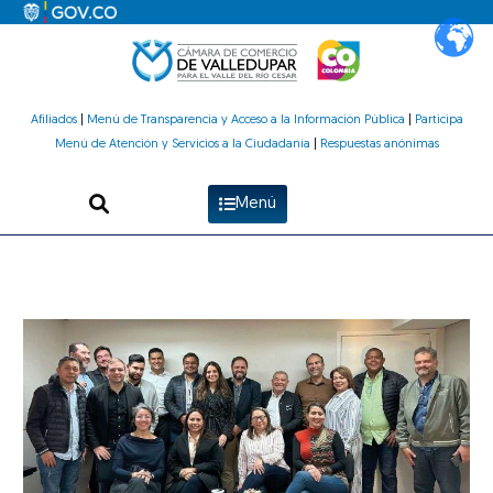
Ir
al
contenido
Afiliados
|
Menú de Transparencia y Acceso a la Información Pública
|
Participa
Menú de Atención y Servicios a la Ciudadanía
|
Respuestas anónimas
Menú