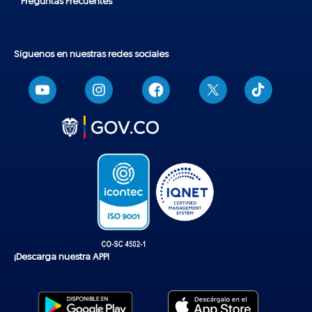
Preguntas Frecuentes
Síguenos en nuestras redes sociales
T
i
k
t
o
k
¡Descarga nuestra APP!