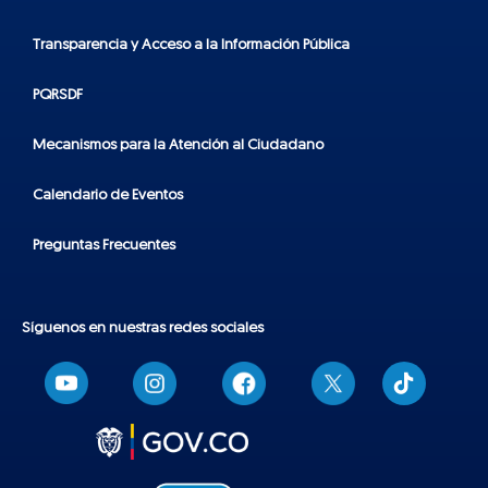
Transparencia y Acceso a la Información Pública
PQRSDF
Mecanismos para la Atención al Ciudadano
Calendario de Eventos
Preguntas Frecuentes
Síguenos en nuestras redes sociales
T
i
k
t
o
k