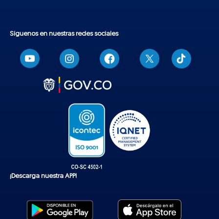
Síguenos en nuestras redes sociales
T
i
k
t
o
k
¡Descarga nuestra APP!