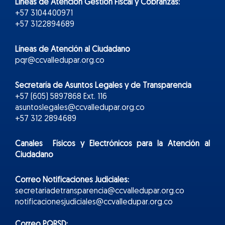
Líneas de Atención Gestión Fiscal y Cobranzas:
+57 3104400971
+57 3122894689
Líneas de Atención al Ciudadano
pqr@ccvalledupar.org.co
Secretaría de Asuntos Legales y de Transparencia
+57 (605) 5897868 Ext. 116
asuntoslegales@ccvalledupar.org.co
+57 312 2894689
Canales Físicos y
Electr
ónicos
para la Atención al
Ciudadano
Correo Notificaciones Judiciales:
secretariadetransparencia@ccvalledupar.org.co
notificacionesjudiciales@ccvalledupar.org.co
Correo PQRSD: