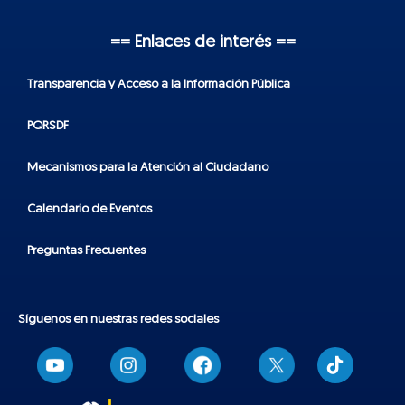
== Enlaces de interés ==
Transparencia y Acceso a la Información Pública
PQRSDF
Mecanismos para la Atención al Ciudadano
Calendario de Eventos
Preguntas Frecuentes
Síguenos en nuestras redes sociales
T
i
k