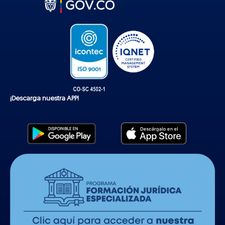
t
o
k
¡Descarga nuestra APP!