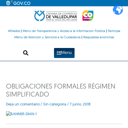
Ir
al
contenido
Afiliados
|
Menú de Transparencia y Acceso a la Información Pública
|
Participa
Menú de Atención y Servicios a la Ciudadanía
|
Respuestas anónimas
Menú
OBLIGACIONES FORMALES RÉGIMEN
SIMPLIFICADO
Deja un comentario
/
Sin categoría
/
7 junio, 2018