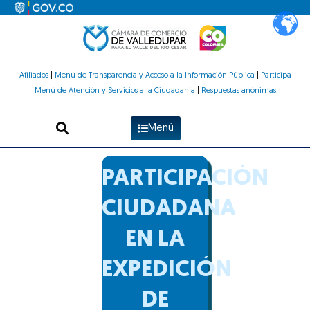
Ir
al
contenido
Afiliados
|
Menú de Transparencia y Acceso a la Información Pública
|
Participa
Menú de Atención y Servicios a la Ciudadanía
|
Respuestas anónimas
Menú
PARTICIPACIÓN
CIUDADANA
EN LA
EXPEDICIÓN
DE