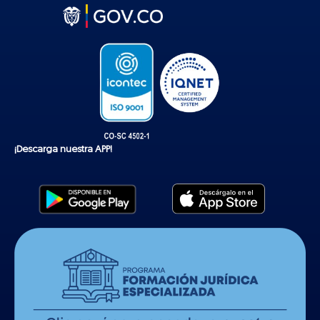
t
o
k
¡Descarga nuestra APP!