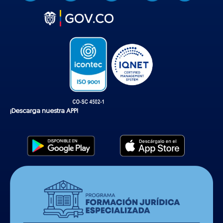
k
t
o
k
¡Descarga nuestra APP!