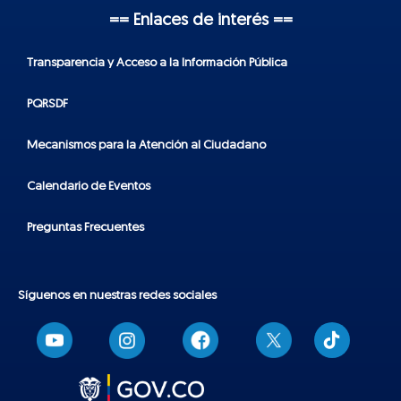
== Enlaces de interés ==
Transparencia y Acceso a la Información Pública
PQRSDF
Mecanismos para la Atención al Ciudadano
Calendario de Eventos
Preguntas Frecuentes
Síguenos en nuestras redes sociales
T
i
k
t
o