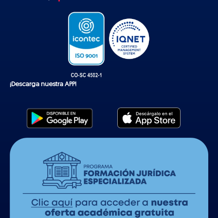
k
¡Descarga nuestra APP!