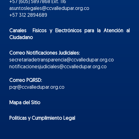
+57 (605) 5897868 Ext. 116
asuntoslegales@ccvalledupar.org.co
+57 312 2894689
Canales Físicos y
Electr
ónicos
para la Atención al
Ciudadano
Correo Notificaciones Judiciales:
secretariadetransparencia@ccvalledupar.org.co
notificacionesjudiciales@ccvalledupar.org.co
Correo PQRSD:
pqr@ccvalledupar.org.co
Mapa del Sitio
Políticas y Cumplimiento Legal