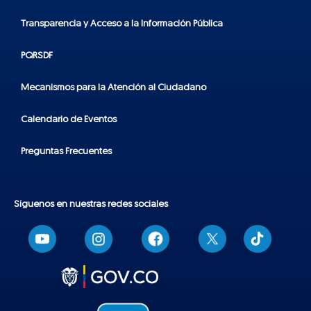
Transparencia y Acceso a la Información Pública
PQRSDF
Mecanismos para la Atención al Ciudadano
Calendario de Eventos
Preguntas Frecuentes
Síguenos en nuestras redes sociales
T
i
k
t
o
k