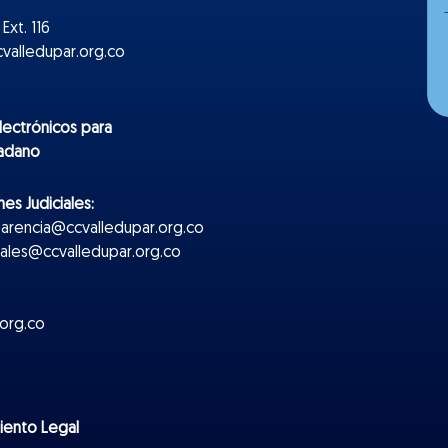
Ext. 116
valledupar.org.co
lectr
ónicos
para
dadano
es Judiciales:
parencia@ccvalledupar.org.co
ciales@ccvalledupar.org.co
org.co
miento Legal