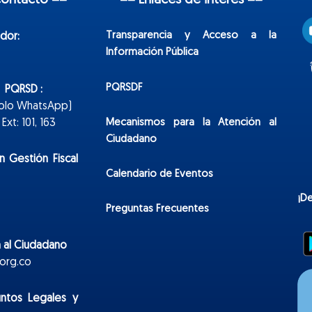
contacto ==
== Enlaces de interés ==
Transparencia y Acceso a la
dor:
Información Pública
PQRSDF
n PQRSD :
Solo WhatsApp)
Mecanismos para la Atención al
xt: 101, 163
Ciudadano
n Gestión Fiscal
Calendario de Eventos
¡D
Preguntas Frecuentes
 al Ciudadano
org.co
untos Legales y