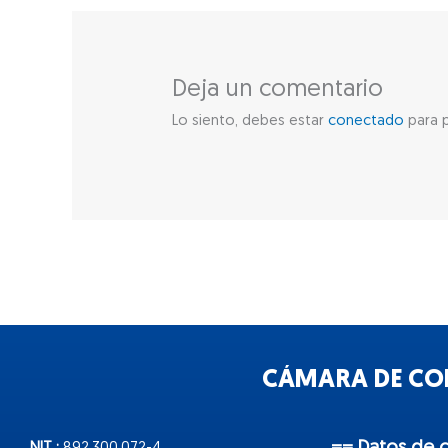
Deja un comentario
Lo siento, debes estar
conectado
para p
CÁMARA DE COM