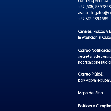
de Transparencia
+57 (605) 5897868 
asuntoslegales@cc
+57 312 2894689
Canales Físicos y
E
la Atención al Ciu
Correo Notificacion
secretariadetrans
notificacionesjudi
Correo PQRSD:
pqr@ccvalledupar.
Mapa del Sitio
Políticas y Cumpli