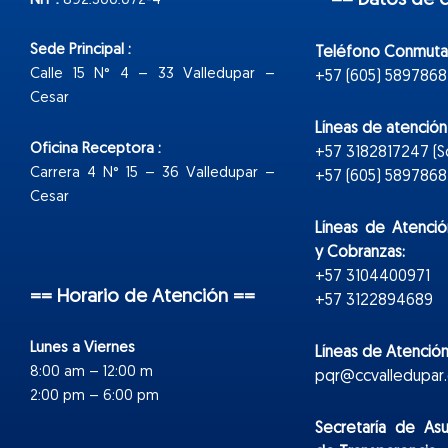
== Datos de 
NIT :
892.300.072-4
Sede Principal :
Teléfono Conmuta
Calle 15 N° 4 – 33 Valledupar –
+57 (605) 5897868
Cesar
Líneas de atenció
Oficina Receptora :
+57 3182817247 (
Carrera 4 N° 15 – 36 Valledupar –
+57 (605) 5897868 E
Cesar
Líneas de Atenció
y Cobranzas:
+57 3104400971
== Horario de Atención ==
+57 3122894689
Lunes a Viernes
Líneas de Atención
8:00 am – 12:00 m
pqr@ccvalledupar.
2:00 pm – 6:00 pm
Secretaría de As