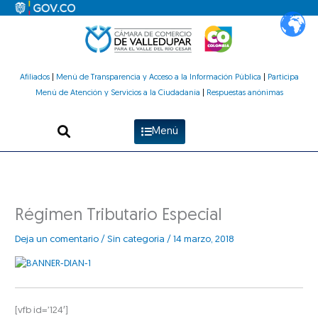
Ir
al
contenido
Afiliados
|
Menú de Transparencia y Acceso a la Información Pública
|
Participa
Menú de Atención y Servicios a la Ciudadanía
|
Respuestas anónimas
Menú
Régimen Tributario Especial
Deja un comentario
/
Sin categoría
/
14 marzo, 2018
[vfb id=’124′]