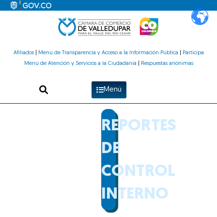
Ir
al
contenido
Afiliados
|
Menú de Transparencia y Acceso a la Información Pública
|
Participa
Menú de Atención y Servicios a la Ciudadanía
|
Respuestas anónimas
Menú
REPORTES
DE
CONTROL
INTERNO