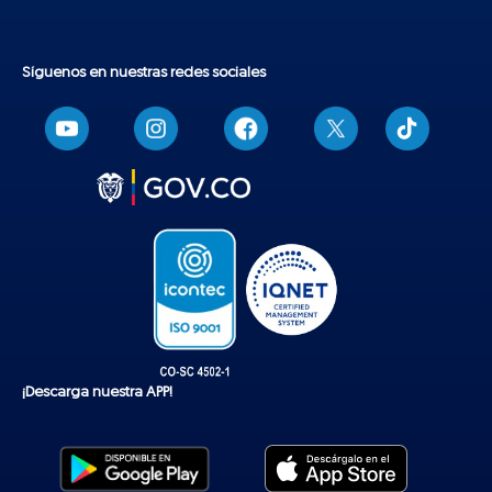
Síguenos en nuestras redes sociales
T
i
k
t
o
k
¡Descarga nuestra APP!