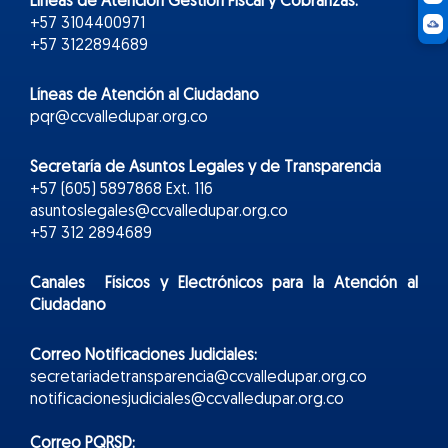
Líneas de Atención Gestión Fiscal y Cobranzas:
+57 3104400971
+57 3122894689
Líneas de Atención al Ciudadano
pqr@ccvalledupar.org.co
Secretaría de Asuntos Legales y de Transparencia
+57 (605) 5897868 Ext. 116
asuntoslegales@ccvalledupar.org.co
+57 312 2894689
Canales Físicos y
Electr
ónicos
para la Atención al
Ciudadano
Correo Notificaciones Judiciales:
secretariadetransparencia@ccvalledupar.org.co
notificacionesjudiciales@ccvalledupar.org.co
Correo PQRSD: