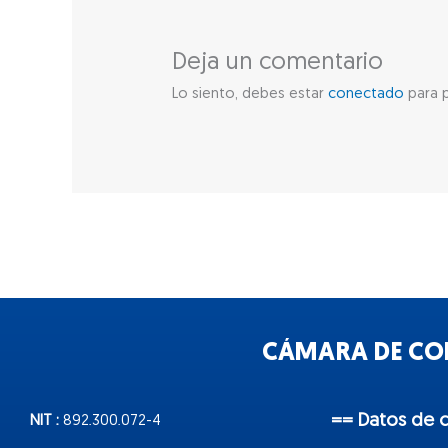
Deja un comentario
Lo siento, debes estar
conectado
para p
CÁMARA DE COM
== Datos de 
NIT :
892.300.072-4