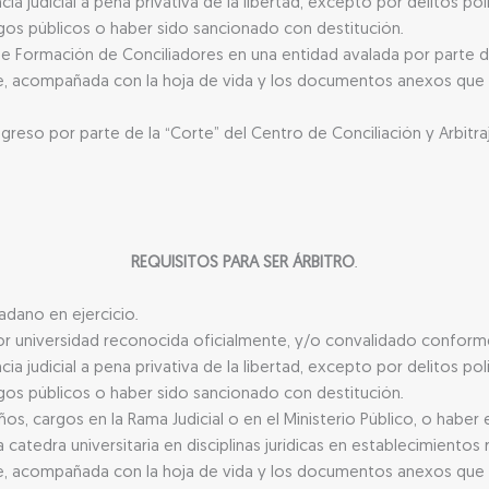
 judicial a pena privativa de la libertad, excepto por delitos pol
rgos públicos o haber sido sancionado con destitución.
 Formación de Conciliadores en una entidad avalada por parte del
te, acompañada con la hoja de vida y los documentos anexos que 
ngreso por parte de la “Corte” del Centro de Conciliación y Arbit
REQUISITOS PARA SER ÁRBITRO
.
dano en ejercicio.
 universidad reconocida oficialmente, y/o convalidado conforme 
 judicial a pena privativa de la libertad, excepto por delitos pol
rgos públicos o haber sido sancionado con destitución.
 cargos en la Rama Judicial o en el Ministerio Público, o haber 
 catedra universitaria en disciplinas jurídicas en establecimiento
te, acompañada con la hoja de vida y los documentos anexos que 