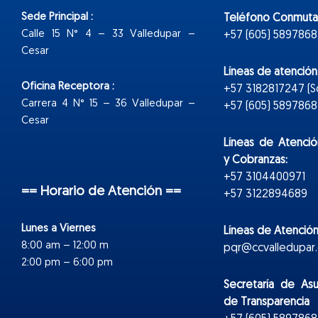
Sede Principal :
Teléfono Conmuta
Calle 15 N° 4 – 33 Valledupar –
+57 (605) 5897868
Cesar
Líneas de atenció
Oficina Receptora :
+57 3182817247 (
Carrera 4 N° 15 – 36 Valledupar –
+57 (605) 5897868 E
Cesar
Líneas de Atenció
y Cobranzas:
+57 3104400971
== Horario de Atención ==
+57 3122894689
Lunes a Viernes
Líneas de Atención
8:00 am – 12:00 m
pqr@ccvalledupar.
2:00 pm – 6:00 pm
Secretaría de As
de Transparencia