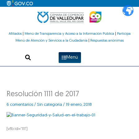
Ir
al
contenido
Afiliados
|
Menú de Transparencia y Acceso a la Información Pública
|
Participa
Menú de Atención y Servicios a la Ciudadanía
|
Respuestas anónimas
Menú
Resolución 1111 de 2017
6 comentarios
/
Sin categoría
/
19 enero, 2018
[vfb id=’111′]