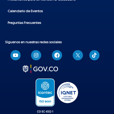
Calendario de Eventos
Preguntas Frecuentes
Síguenos en nuestras redes sociales
T
i
k
t
o
k