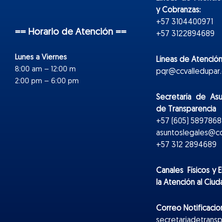
y Cobranzas:
+57 3104400971
== Horario de Atención ==
+57 3122894689
Lunes a Viernes
Líneas de Atención
8:00 am – 12:00 m
pqr@ccvalledupar.
2:00 pm – 6:00 pm
Secretaría de As
de Transparencia
+57 (605) 5897868 
asuntoslegales@cc
+57 312 2894689
Canales Físicos y
E
la Atención al Ciu
Correo Notificacion
secretariadetrans