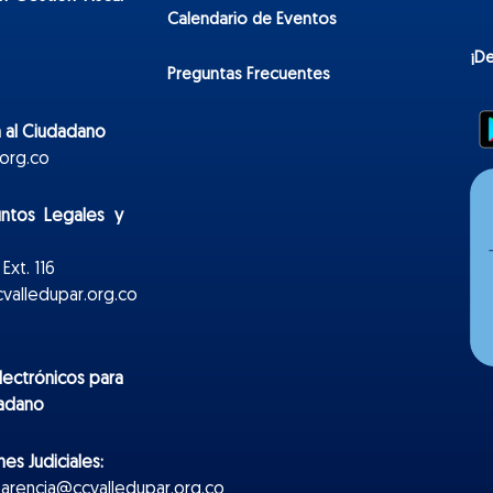
Calendario de Eventos
¡D
Preguntas Frecuentes
 al Ciudadano
org.co
untos Legales y
Ext. 116
valledupar.org.co
lectr
ónicos
para
dadano
es Judiciales:
parencia@ccvalledupar.org.co