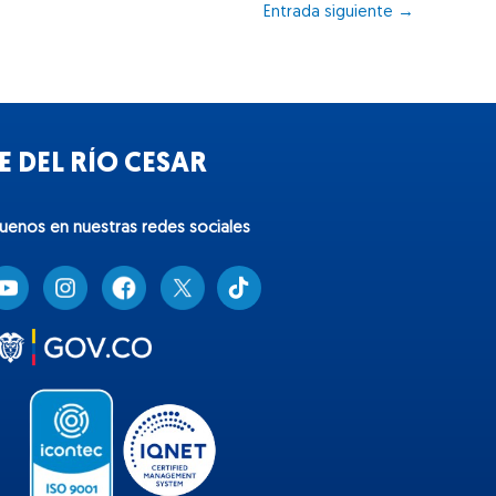
Entrada siguiente
→
 DEL RÍO CESAR
guenos en nuestras redes sociales
T
i
k
t
o
k