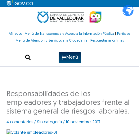
Ir
al
contenido
Afiliados
|
Menú de Transparencia y Acceso a la Información Pública
|
Participa
Menú de Atención y Servicios a la Ciudadanía
|
Respuestas anónimas
Menú
Responsabilidades de los
empleadores y trabajadores frente al
sistema general de riesgos laborales.
4 comentarios
/
Sin categoría
/
10 noviembre, 2017