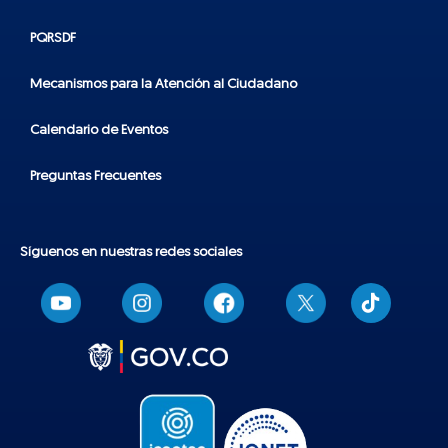
PQRSDF
Mecanismos para la Atención al Ciudadano
Calendario de Eventos
Preguntas Frecuentes
Síguenos en nuestras redes sociales
T
i
k
t
o
k