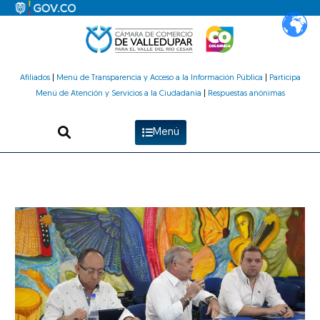
Ir
al
contenido
Afiliados
|
Menú de Transparencia y Acceso a la Información Pública
|
Participa
Menú de Atención y Servicios a la Ciudadanía
|
Respuestas anónimas
Menú