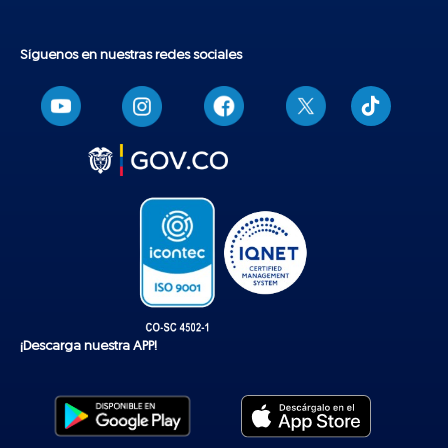
Síguenos en nuestras redes sociales
T
i
k
t
o
k
¡Descarga nuestra APP!