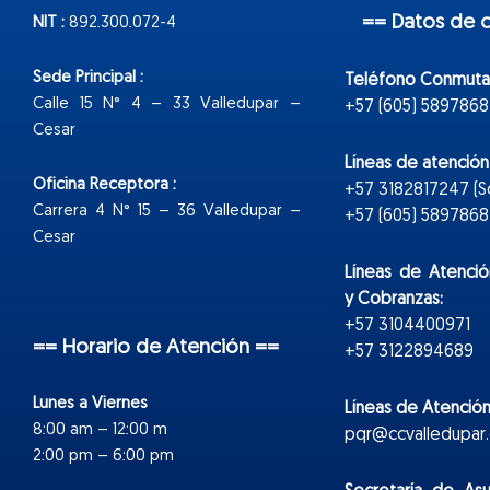
== Datos de 
NIT :
892.300.072-4
Sede Principal :
Teléfono Conmuta
Calle 15 N° 4 – 33 Valledupar –
+57 (605) 5897868
Cesar
Líneas de atenció
Oficina Receptora :
+57 3182817247 (
Carrera 4 N° 15 – 36 Valledupar –
+57 (605) 5897868 E
Cesar
Líneas de Atenció
y Cobranzas:
+57 3104400971
== Horario de Atención ==
+57 3122894689
Lunes a Viernes
Líneas de Atención
8:00 am – 12:00 m
pqr@ccvalledupar.
2:00 pm – 6:00 pm