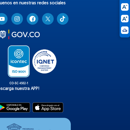
guenos en nuestras redes sociales
T
i
k
t
o
k
escarga nuestra APP!