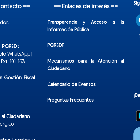
Sí
contacto ==
== Enlaces de interés ==
Transparencia y Acceso a la
dor:
Información Pública
PQRSDF
n PQRSD :
Solo WhatsApp)
Mecanismos para la Atención al
xt: 101, 163
Ciudadano
n Gestión Fiscal
Calendario de Eventos
¡D
Preguntas Frecuentes
 al Ciudadano
org.co