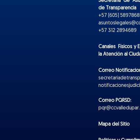
Secretaría de As
de Transparencia
+57 (605) 5897868 
asuntoslegales@cc
+57 312 2894689
Canales Físicos y
E
la Atención al Ciu
Correo Notificacion
secretariadetrans
notificacionesjudi
Correo PQRSD:
pqr@ccvalledupar.
Mapa del Sitio