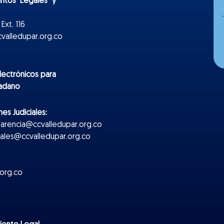
untos Legales y
Ext. 116
valledupar.org.co
lectr
ónicos
para
dadano
es Judiciales:
parencia@ccvalledupar.org.co
ciales@ccvalledupar.org.co
org.co