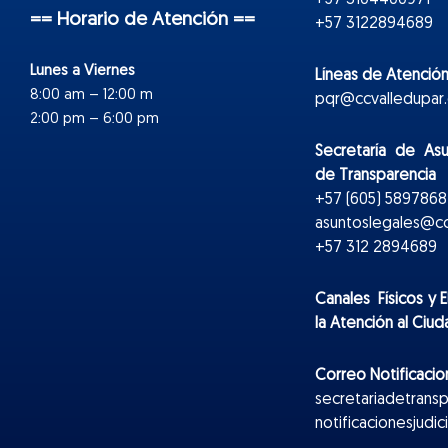
== Horario de Atención ==
+57 3122894689
Lunes a Viernes
Líneas de Atención
8:00 am – 12:00 m
pqr@ccvalledupar.
2:00 pm – 6:00 pm
Secretaría de As
de Transparencia
+57 (605) 5897868 
asuntoslegales@cc
+57 312 2894689
Canales Físicos y
E
la Atención al Ciu
Correo Notificacion
secretariadetrans
notificacionesjudi