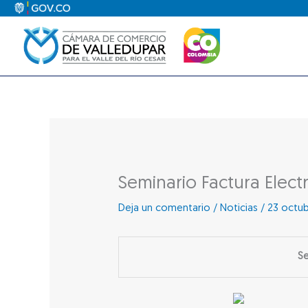
Ir
al
contenido
Seminario Factura Elect
Deja un comentario
/
Noticias
/
23 octub
Se