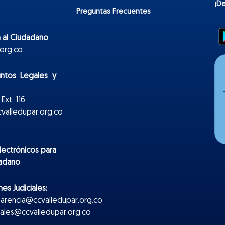
¡D
Preguntas Frecuentes
 al Ciudadano
org.co
untos Legales y
Ext. 116
valledupar.org.co
lectr
ónicos
para
dadano
es Judiciales:
parencia@ccvalledupar.org.co
ciales@ccvalledupar.org.co