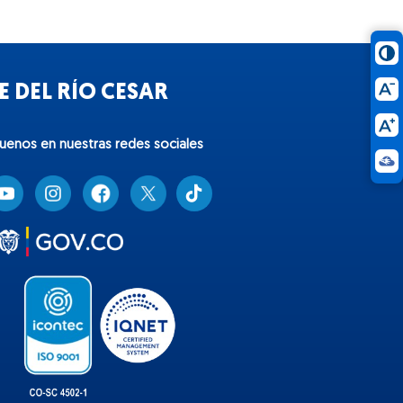
 DEL RÍO CESAR
guenos en nuestras redes sociales
T
i
k
t
o
k