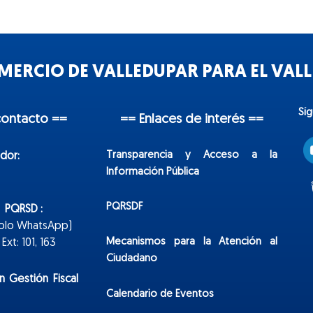
ERCIO DE VALLEDUPAR PARA EL VALLE
Sí
contacto ==
== Enlaces de interés ==
Transparencia y Acceso a la
dor:
Información Pública
PQRSDF
n PQRSD :
Solo WhatsApp)
Mecanismos para la Atención al
xt: 101, 163
Ciudadano
n Gestión Fiscal
Calendario de Eventos