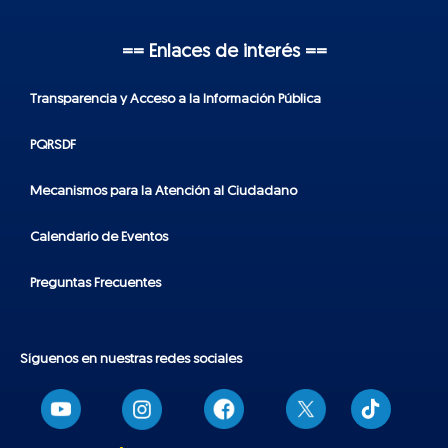
== Enlaces de interés ==
Transparencia y Acceso a la Información Pública
PQRSDF
Mecanismos para la Atención al Ciudadano
Calendario de Eventos
Preguntas Frecuentes
Síguenos en nuestras redes sociales
T
i
k