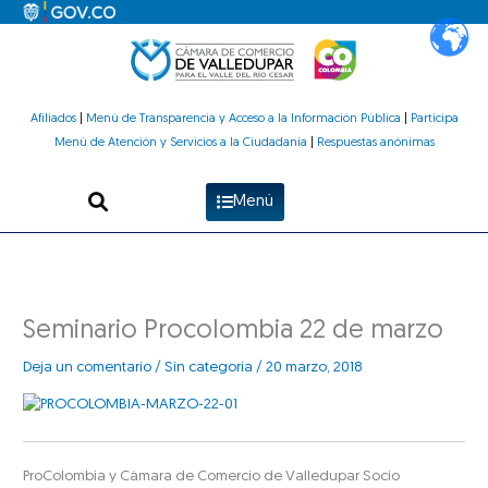
Ir
al
contenido
Afiliados
|
Menú de Transparencia y Acceso a la Información Pública
|
Participa
Menú de Atención y Servicios a la Ciudadanía
|
Respuestas anónimas
Menú
Seminario Procolombia 22 de marzo
Deja un comentario
/
Sin categoría
/
20 marzo, 2018
ProColombia y Cámara de Comercio de Valledupar Socio