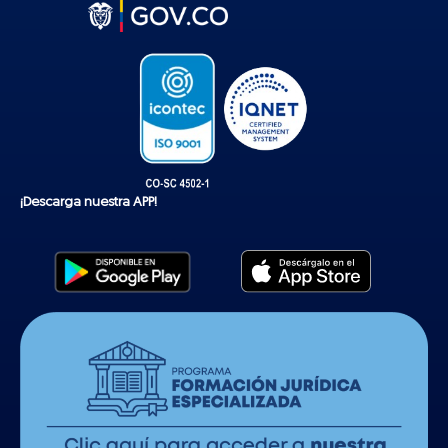
t
o
k
¡Descarga nuestra APP!