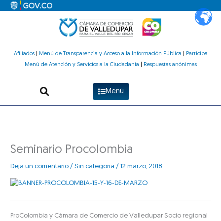
Ir
al
contenido
Afiliados
|
Menú de Transparencia y Acceso a la Información Pública
|
Participa
Menú de Atención y Servicios a la Ciudadanía
|
Respuestas anónimas
Menú
Seminario Procolombia
Deja un comentario
/
Sin categoría
/
12 marzo, 2018
ProColombia y Cámara de Comercio de Valledupar Socio regional