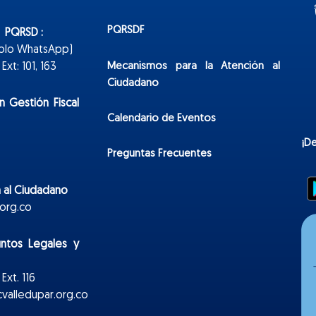
PQRSDF
n PQRSD :
Solo WhatsApp)
Mecanismos para la Atención al
xt: 101, 163
Ciudadano
n Gestión Fiscal
Calendario de Eventos
¡D
Preguntas Frecuentes
 al Ciudadano
org.co
untos Legales y
Ext. 116
valledupar.org.co