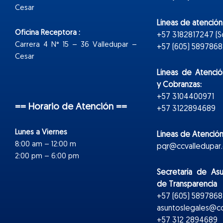
Cesar
Líneas de atenció
Oficina Receptora :
+57 3182817247 (
Carrera 4 N° 15 – 36 Valledupar –
+57 (605) 5897868 E
Cesar
Líneas de Atenció
y Cobranzas:
+57 3104400971
== Horario de Atención ==
+57 3122894689
Lunes a Viernes
Líneas de Atención
8:00 am – 12:00 m
pqr@ccvalledupar.
2:00 pm – 6:00 pm
Secretaría de As
de Transparencia
+57 (605) 5897868 
asuntoslegales@cc
+57 312 2894689