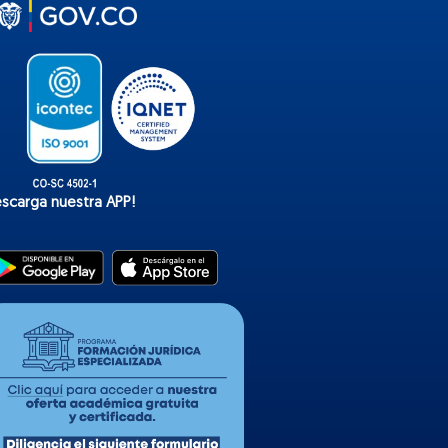
t
o
k
escarga nuestra APP!