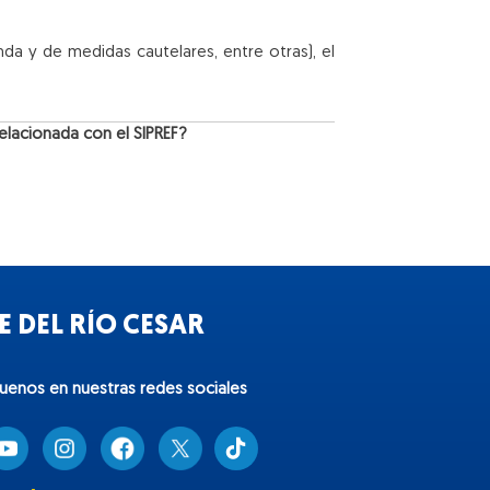
da y de medidas cautelares, entre otras), el
elacionada con el SIPREF?
 DEL RÍO CESAR
guenos en nuestras redes sociales
T
i
k