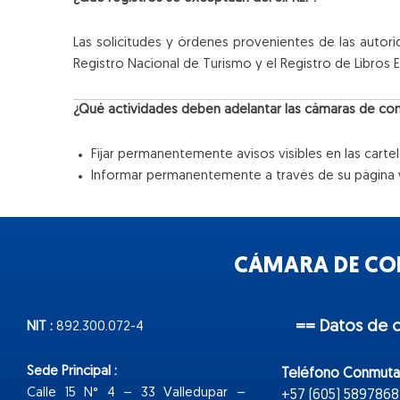
Las solicitudes y órdenes provenientes de las autori
Registro Nacional de Turismo y el Registro de Libros 
¿Qué actividades deben adelantar las cámaras de come
Fijar permanentemente avisos visibles en las cartel
Informar permanentemente a través de su página w
CÁMARA DE COM
== Datos de 
NIT :
892.300.072-4
Sede Principal :
Teléfono Conmuta
Calle 15 N° 4 – 33 Valledupar –
+57 (605) 5897868