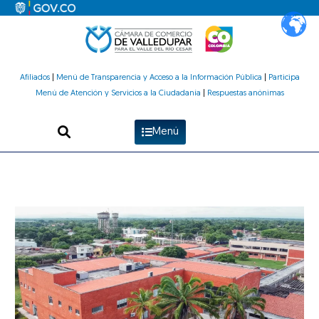
Ir
al
contenido
Afiliados
|
Menú de Transparencia y Acceso a la Información Pública
|
Participa
Menú de Atención y Servicios a la Ciudadanía
|
Respuestas anónimas
Menú