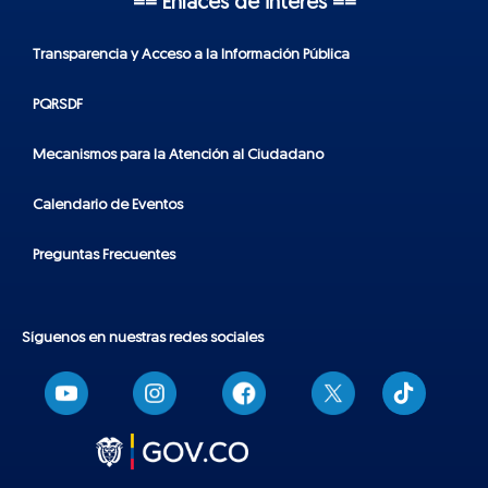
== Enlaces de interés ==
Transparencia y Acceso a la Información Pública
PQRSDF
Mecanismos para la Atención al Ciudadano
Calendario de Eventos
Preguntas Frecuentes
Síguenos en nuestras redes sociales
T
i
k
t
o
k