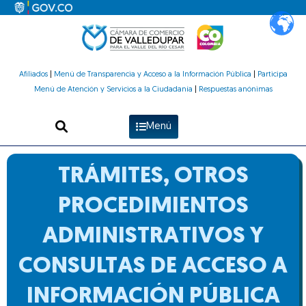
Ir
al
contenido
Afiliados
|
Menú de Transparencia y Acceso a la Información Pública
|
Participa
Menú de Atención y Servicios a la Ciudadanía
|
Respuestas anónimas
Menú
TRÁMITES, OTROS
PROCEDIMIENTOS
ADMINISTRATIVOS Y
CONSULTAS DE ACCESO A
INFORMACIÓN PÚBLICA