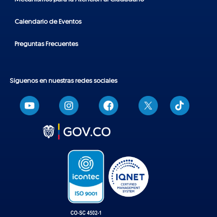
Calendario de Eventos
Preguntas Frecuentes
Síguenos en nuestras redes sociales
T
i
k
t
o
k