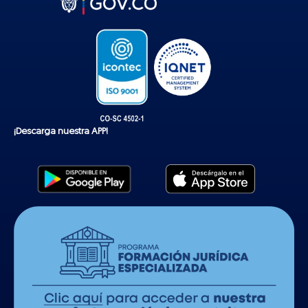
o
k
¡Descarga nuestra APP!