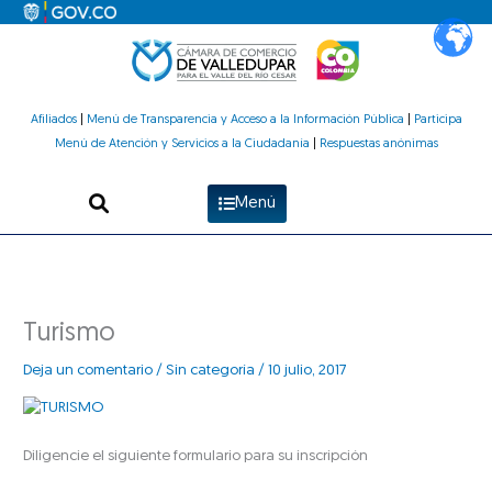
Ir
al
contenido
Afiliados
|
Menú de Transparencia y Acceso a la Información Pública
|
Participa
Menú de Atención y Servicios a la Ciudadanía
|
Respuestas anónimas
Menú
Turismo
Deja un comentario
/
Sin categoría
/
10 julio, 2017
Diligencie el siguiente formulario para su inscripción