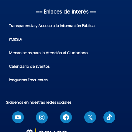
== Enlaces de interés ==
Transparencia y Acceso a la Información Pública
PQRSDF
Mecanismos para la Atención al Ciudadano
Calendario de Eventos
Preguntas Frecuentes
Síguenos en nuestras redes sociales
T
i
k
t