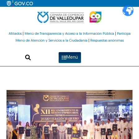
Ir
al
contenido
Afiliados
|
Menú de Transparencia y Acceso a la Información Pública
|
Participa
Menú de Atención y Servicios a la Ciudadanía
|
Respuestas anónimas
Menú