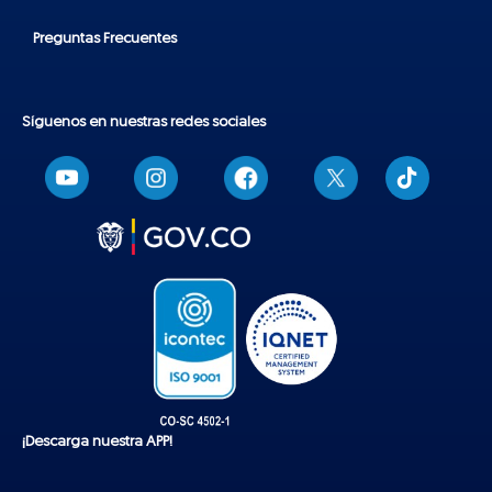
Preguntas Frecuentes
Síguenos en nuestras redes sociales
T
i
k
t
o
k
¡Descarga nuestra APP!