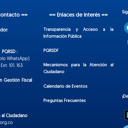
Sí
contacto ==
== Enlaces de interés ==
Transparencia y Acceso a la
dor:
Información Pública
PQRSDF
n PQRSD :
Solo WhatsApp)
Mecanismos para la Atención al
xt: 101, 163
Ciudadano
n Gestión Fiscal
Calendario de Eventos
¡D
Preguntas Frecuentes
 al Ciudadano
org.co