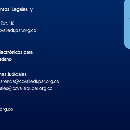
untos Legales y
Ext. 116
valledupar.org.co
lectr
ónicos
para
dadano
es Judiciales:
parencia@ccvalledupar.org.co
ciales@ccvalledupar.org.co
org.co