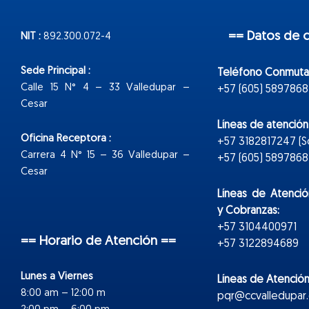
== Datos de 
NIT :
892.300.072-4
Sede Principal :
Teléfono Conmuta
Calle 15 N° 4 – 33 Valledupar –
+57 (605) 5897868
Cesar
Líneas de atenció
Oficina Receptora :
+57 3182817247 (
Carrera 4 N° 15 – 36 Valledupar –
+57 (605) 5897868 E
Cesar
Líneas de Atenció
y Cobranzas:
+57 3104400971
== Horario de Atención ==
+57 3122894689
Lunes a Viernes
Líneas de Atención
8:00 am – 12:00 m
pqr@ccvalledupar.