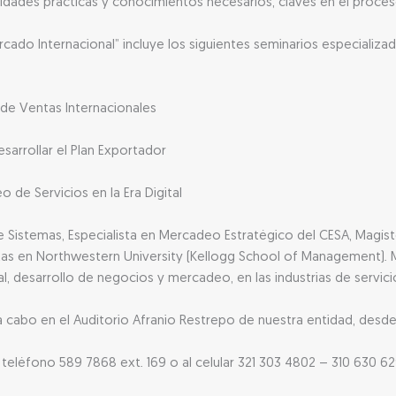
lidades prácticas y conocimientos necesarios, claves en el proces
rcado Internacional” incluye los siguientes seminarios especializa
 de Ventas Internacionales
sarrollar el Plan Exportador
 de Servicios en la Era Digital
 Sistemas, Especialista en Mercadeo Estratégico del CESA, Magíst
tas en Northwestern University (Kellogg School of Management). 
al, desarrollo de negocios y mercadeo, en las industrias de servic
 a cabo en el Auditorio Afranio Restrepo de nuestra entidad, desde
eléfono 589 7868 ext. 169 o al celular 321 303 4802 – 310 630 6