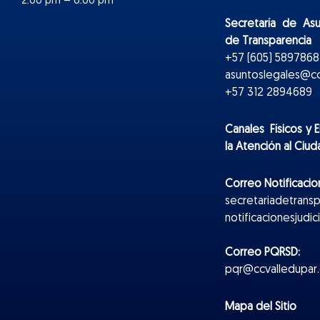
2:00 pm – 6:00 pm
Secretaría de As
de Transparencia
+57 (605) 5897868 
asuntoslegales@cc
+57 312 2894689
Canales Físicos y
E
la Atención al Ciu
Correo Notificacion
secretariadetrans
notificacionesjudi
Correo PQRSD:
pqr@ccvalledupar.
Mapa del Sitio