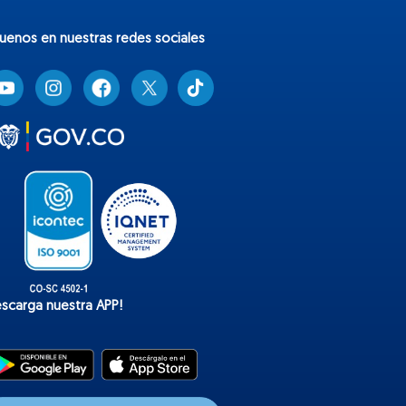
guenos en nuestras redes sociales
T
i
k
t
o
k
escarga nuestra APP!