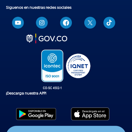
Síguenos en nuestras redes sociales
T
i
k
t
o
k
¡Descarga nuestra APP!