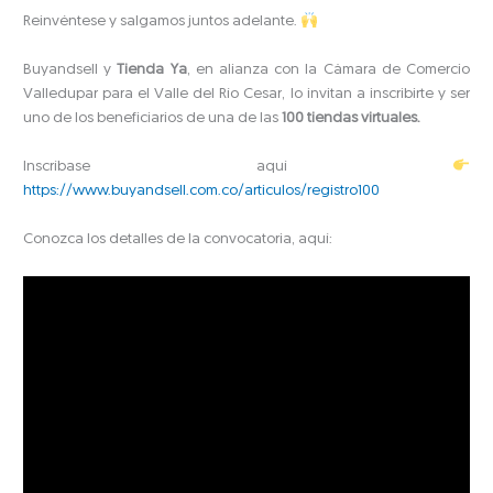
Reinvéntese y salgamos juntos adelante.
Buyandsell y
Tienda Ya
, en alianza con la Cámara de Comercio
Valledupar para el Valle del Río Cesar, lo invitan a inscribirte y ser
uno de los beneficiarios de una de las
100 tiendas virtuales.
Inscríbase aquí
https://www.buyandsell.com.co/articulos/registro100
Conozca los detalles de la convocatoria, aquí: