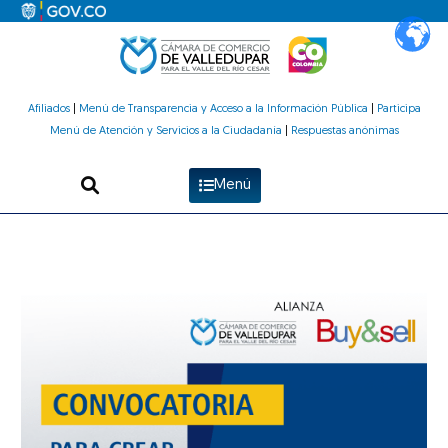
Ir
al
contenido
Afiliados
|
Menú de Transparencia y Acceso a la Información Pública
|
Participa
Menú de Atención y Servicios a la Ciudadanía
|
Respuestas anónimas
Menú