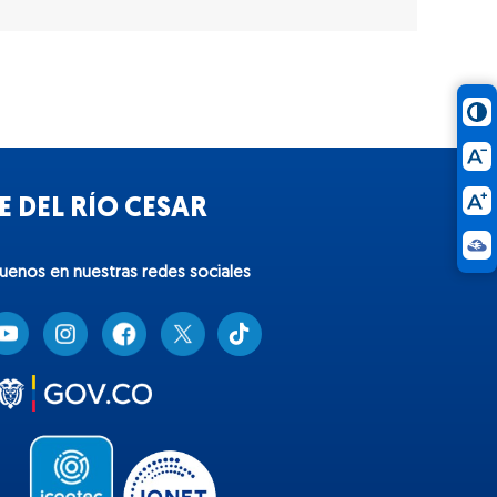
 DEL RÍO CESAR
guenos en nuestras redes sociales
T
i
k
t
o
k