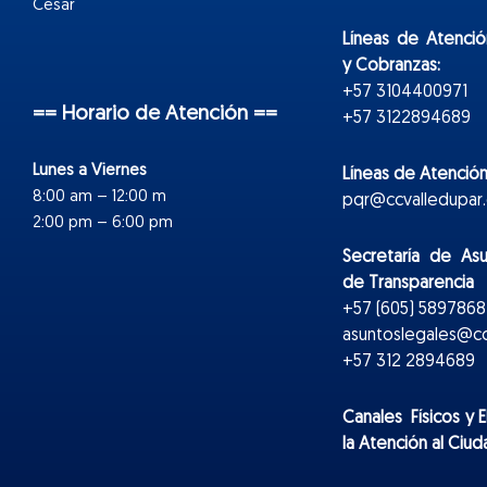
Cesar
Líneas de Atenció
y Cobranzas:
+57 3104400971
== Horario de Atención ==
+57 3122894689
Lunes a Viernes
Líneas de Atención
8:00 am – 12:00 m
pqr@ccvalledupar.
2:00 pm – 6:00 pm
Secretaría de As
de Transparencia
+57 (605) 5897868 
asuntoslegales@cc
+57 312 2894689
Canales Físicos y
E
la Atención al Ciu