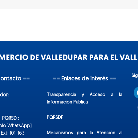
ERCIO DE VALLEDUPAR PARA EL VALLE
Sí
contacto ==
== Enlaces de interés ==
Transparencia y Acceso a la
dor:
Información Pública
PQRSDF
n PQRSD :
Solo WhatsApp)
Mecanismos para la Atención al
xt: 101, 163