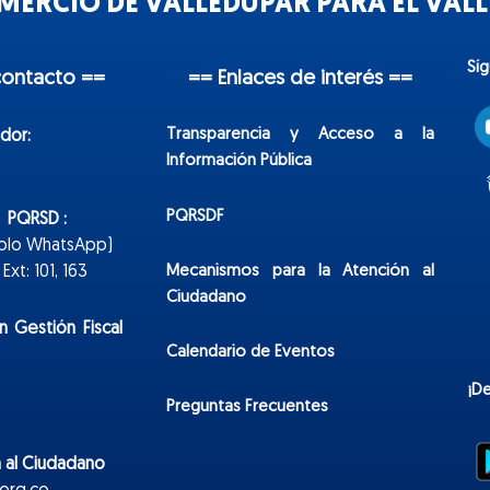
ERCIO DE VALLEDUPAR PARA EL VALLE
Sí
contacto ==
== Enlaces de interés ==
Transparencia y Acceso a la
dor:
Información Pública
PQRSDF
n PQRSD :
Solo WhatsApp)
Mecanismos para la Atención al
xt: 101, 163
Ciudadano
n Gestión Fiscal
Calendario de Eventos
¡D
Preguntas Frecuentes
 al Ciudadano