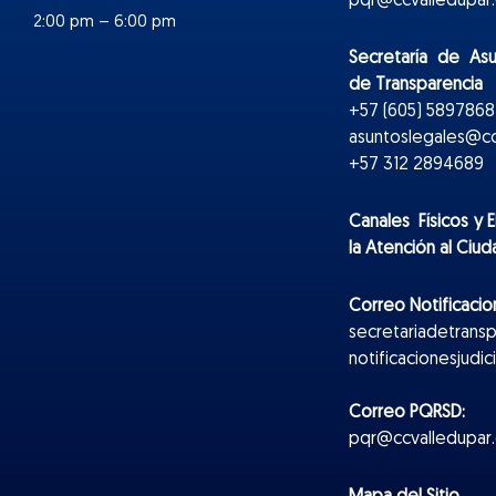
pqr@ccvalledupar.
2:00 pm – 6:00 pm
Secretaría de As
de Transparencia
+57 (605) 5897868 
asuntoslegales@cc
+57 312 2894689
Canales Físicos y
E
la Atención al Ciu
Correo Notificacion
secretariadetrans
notificacionesjudi
Correo PQRSD:
pqr@ccvalledupar.