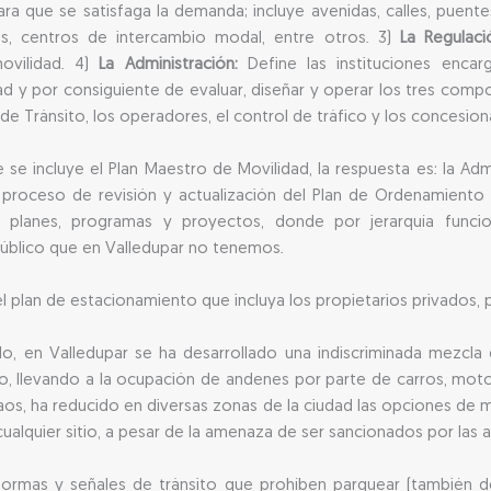
para que se satisfaga la demanda; incluye avenidas, calles, puen
cos, centros de intercambio modal, entre otros. 3)
La Regulac
ovilidad. 4)
La Administración:
Define las instituciones encarg
idad y por consiguiente de evaluar, diseñar y operar los tres co
 de Tránsito, los operadores, el control de tráfico y los concesion
 se incluye el Plan Maestro de Movilidad, la respuesta es: la Adm
 proceso de revisión y actualización del Plan de Ordenamiento T
planes, programas y proyectos, donde por jerarquía funcion
público que en Valledupar no tenemos.
l plan de estacionamiento que incluya los propietarios privados, 
elo, en Valledupar se ha desarrollado una indiscriminada mezcl
, llevando a la ocupación de andenes por parte de carros, moto
caos, ha reducido en diversas zonas de la ciudad las opciones de
cualquier sitio, a pesar de la amenaza de ser sancionados por las 
 normas y señales de tránsito que prohíben parquear (también d