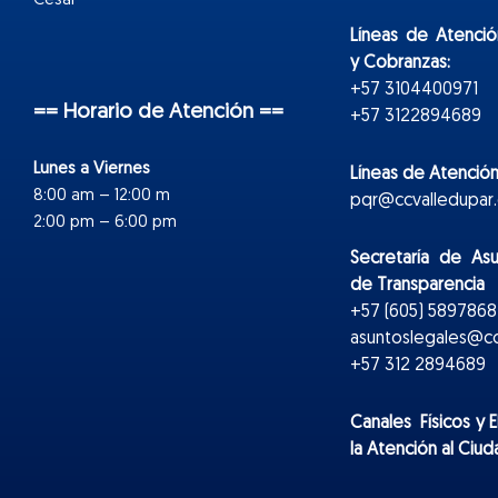
Cesar
Líneas de Atenció
y Cobranzas:
+57 3104400971
== Horario de Atención ==
+57 3122894689
Lunes a Viernes
Líneas de Atención
8:00 am – 12:00 m
pqr@ccvalledupar.
2:00 pm – 6:00 pm
Secretaría de As
de Transparencia
+57 (605) 5897868 
asuntoslegales@cc
+57 312 2894689
Canales Físicos y
E
la Atención al Ciu