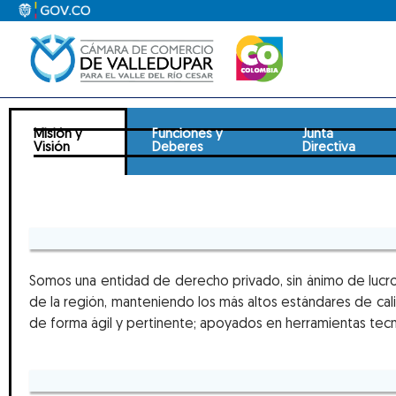
Ir
al
contenido
Misión y
Funciones y
Junta
Visión
Deberes
Directiva
Somos una entidad de derecho privado, sin ánimo de lucro,
de la región, manteniendo los más altos estándares de cali
de forma ágil y pertinente; apoyados en herramientas tec