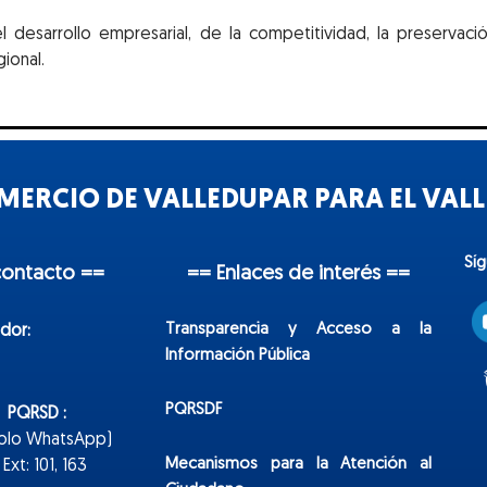
desarrollo empresarial, de la competitividad, la preservación
ional.
ERCIO DE VALLEDUPAR PARA EL VALLE
Sí
contacto ==
== Enlaces de interés ==
Transparencia y Acceso a la
dor:
Información Pública
PQRSDF
n PQRSD :
Solo WhatsApp)
Mecanismos para la Atención al
xt: 101, 163