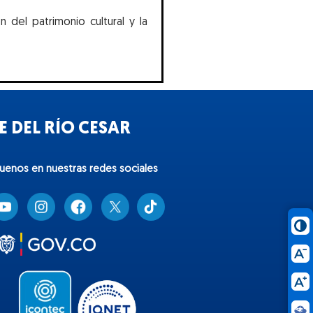
 del patrimonio cultural y la
 DEL RÍO CESAR
guenos en nuestras redes sociales
T
i
k
t
o
k