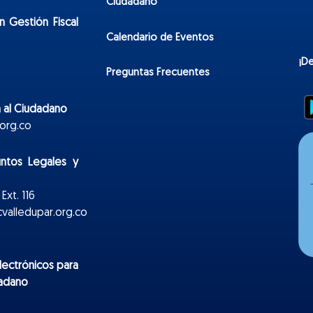
Ciudadano
n Gestión Fiscal
Calendario de Eventos
¡D
Preguntas Frecuentes
 al Ciudadano
org.co
untos Legales y
Ext. 116
valledupar.org.co
lectr
ónicos
para
dadano