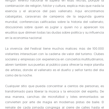
Ningún evento nacional le supera en esas fechas, porque la
combinación de religión, folclor y cultura, explica más que nada la
esencia y el alcance del país vallenato. Aquí encontramos
cabalgatas, caravanas de camperos de la segunda guerra
mundial, conferencias calificadas sobre la historia del vallenato,
discusiones sobre quien es juglar y quien no y aparecen los
eruditos que dirimen todas las dudas sobre política y su influencia
en la economía nacional.
La vivencia del Festival tiene muchos matices: más de 100.000
visitantes interactúan con la cadena de valor del turismo. Clubes
sociales y empresas con experiencia en conciertos multitudinarios,
abren también sus puertas al público para ofrecer la mejor planilla
de artistas, donde el vallenato es el dueño y señor tanto del día
como de la noche.
Cualquier sitio que pueda concentrar a cientos de personas, es
transformado para liberar la música y la emoción del espíritu. De
esa manera, canchas de microfútbol y lotes enmontados se
convierten por arte de magia en modernas pistas de baile. El
remate de cada jornada congrega al cierre de calles hasta el