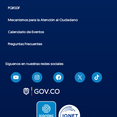
PQRSDF
Mecanismos para la Atención al Ciudadano
Calendario de Eventos
Preguntas Frecuentes
Síguenos en nuestras redes sociales
T
i
k
t
o
k