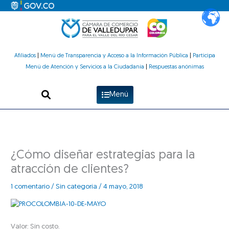
Ir
al
contenido
Afiliados
|
Menú de Transparencia y Acceso a la Información Pública
|
Participa
Menú de Atención y Servicios a la Ciudadanía
|
Respuestas anónimas
Menú
¿Cómo diseñar estrategias para la
atracción de clientes?
1 comentario
/
Sin categoría
/
4 mayo, 2018
Valor: Sin costo.