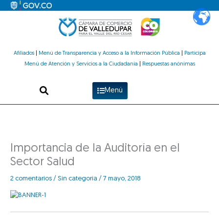
Ir
al
contenido
Afiliados
|
Menú de Transparencia y Acceso a la Información Pública
|
Participa
Menú de Atención y Servicios a la Ciudadanía
|
Respuestas anónimas
Menú
Importancia de la Auditoría en el
Sector Salud
2 comentarios
/
Sin categoría
/
7 mayo, 2018