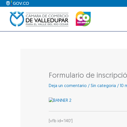
Ir
al
contenido
Formulario de inscripc
Deja un comentario
/
Sin categoría
/
10 
[vfb id=’140′]