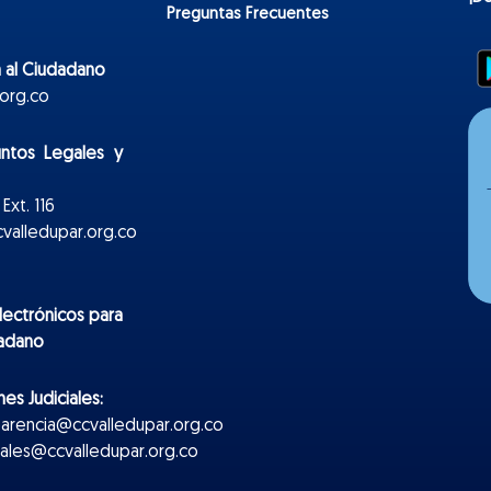
Preguntas Frecuentes
 al Ciudadano
org.co
untos Legales y
Ext. 116
valledupar.org.co
lectr
ónicos
para
dadano
es Judiciales:
parencia@ccvalledupar.org.co
ciales@ccvalledupar.org.co