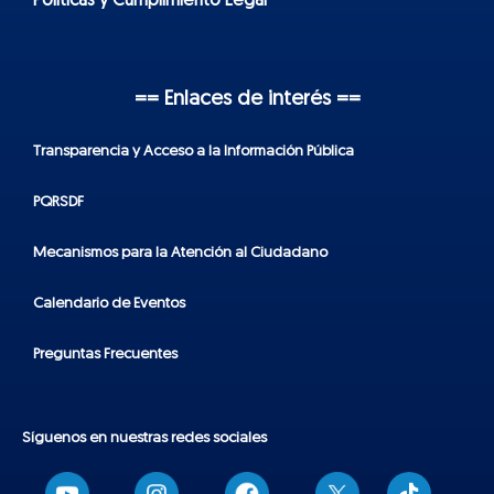
Políticas y Cumplimiento Legal
== Enlaces de interés ==
Transparencia y Acceso a la Información Pública
PQRSDF
Mecanismos para la Atención al Ciudadano
Calendario de Eventos
Preguntas Frecuentes
Síguenos en nuestras redes sociales
T