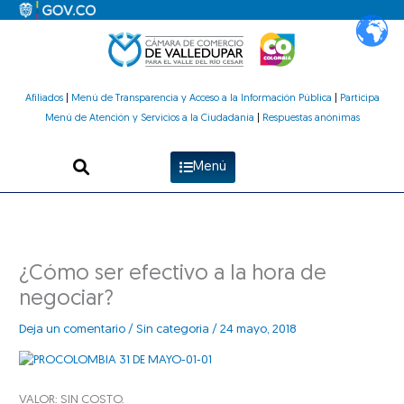
Ir
al
contenido
Afiliados
|
Menú de Transparencia y Acceso a la Información Pública
|
Participa
Menú de Atención y Servicios a la Ciudadanía
|
Respuestas anónimas
Menú
¿Cómo ser efectivo a la hora de
negociar?
Deja un comentario
/
Sin categoría
/
24 mayo, 2018
VALOR: SIN COSTO.