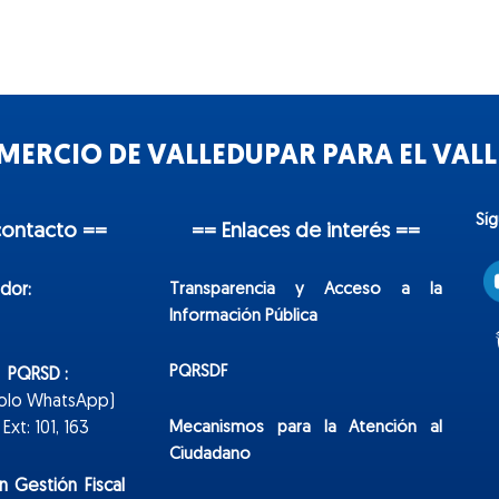
ERCIO DE VALLEDUPAR PARA EL VALLE
Sí
contacto ==
== Enlaces de interés ==
Transparencia y Acceso a la
dor:
Información Pública
PQRSDF
n PQRSD :
Solo WhatsApp)
Mecanismos para la Atención al
xt: 101, 163
Ciudadano
n Gestión Fiscal