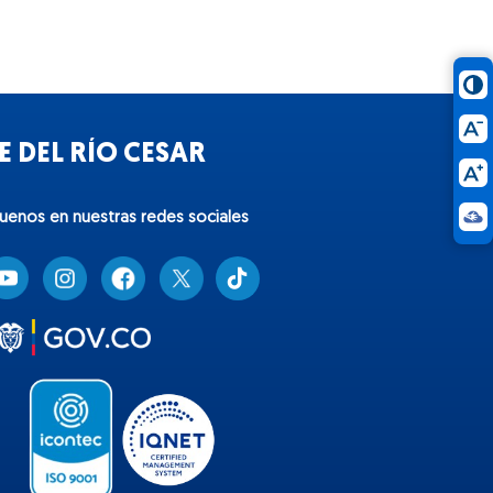
 DEL RÍO CESAR
guenos en nuestras redes sociales
T
i
k
t
o
k