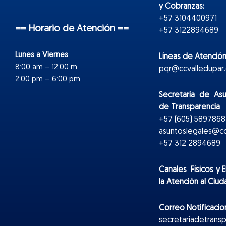
y Cobranzas:
+57 3104400971
== Horario de Atención ==
+57 3122894689
Lunes a Viernes
Líneas de Atención
8:00 am – 12:00 m
pqr@ccvalledupar.
2:00 pm – 6:00 pm
Secretaría de As
de Transparencia
+57 (605) 5897868 
asuntoslegales@cc
+57 312 2894689
Canales Físicos y
E
la Atención al Ciu
Correo Notificacion
secretariadetrans