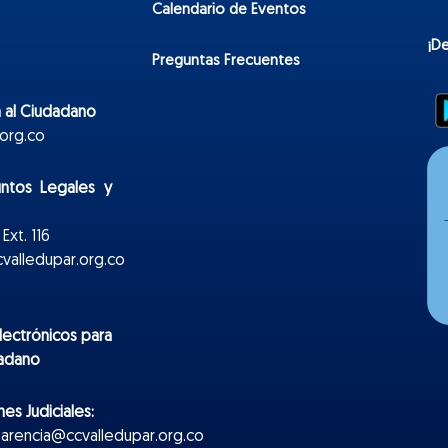
Calendario de Eventos
¡D
Preguntas Frecuentes
 al Ciudadano
org.co
untos Legales y
Ext. 116
valledupar.org.co
lectr
ónicos
para
dadano
es Judiciales:
parencia@ccvalledupar.org.co