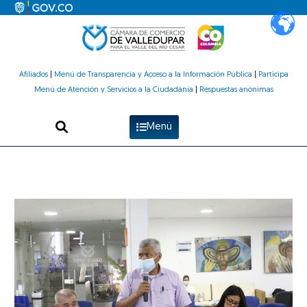
Ir
al
contenido
Afiliados
|
Menú de Transparencia y Acceso a la Información Pública
|
Participa
Menú de Atención y Servicios a la Ciudadanía
|
Respuestas anónimas
Menú