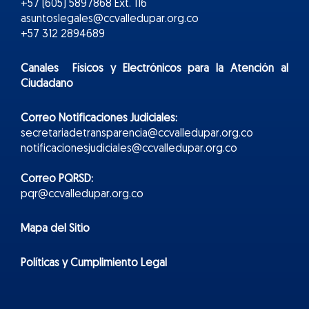
+57 (605) 5897868 Ext. 116
asuntoslegales@ccvalledupar.org.co
+57 312 2894689
Canales Físicos y
Electr
ónicos
para la Atención al
Ciudadano
Correo Notificaciones Judiciales:
secretariadetransparencia@ccvalledupar.org.co
notificacionesjudiciales@ccvalledupar.org.co
Correo PQRSD:
pqr@ccvalledupar.org.co
Mapa del Sitio
Políticas y Cumplimiento Legal