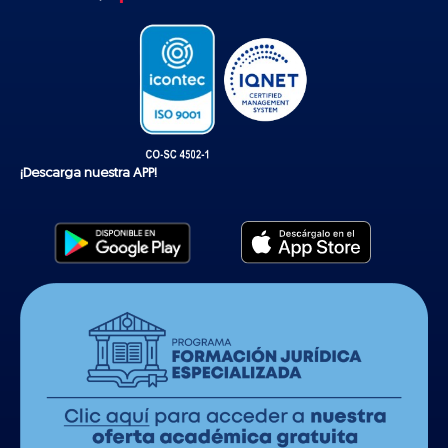
k
¡Descarga nuestra APP!