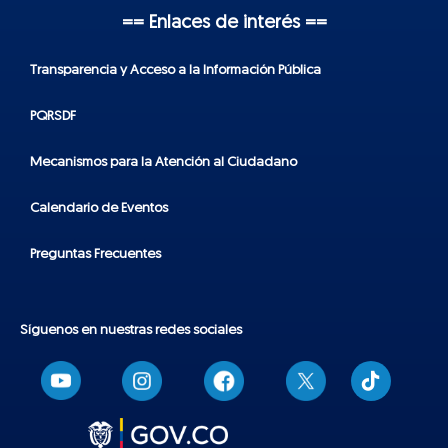
== Enlaces de interés ==
Transparencia y Acceso a la Información Pública
PQRSDF
Mecanismos para la Atención al Ciudadano
Calendario de Eventos
Preguntas Frecuentes
Síguenos en nuestras redes sociales
T
i
k
t
o