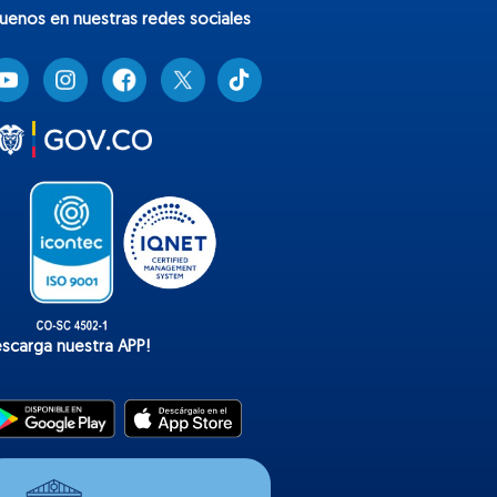
guenos en nuestras redes sociales
T
i
k
t
o
k
escarga nuestra APP!