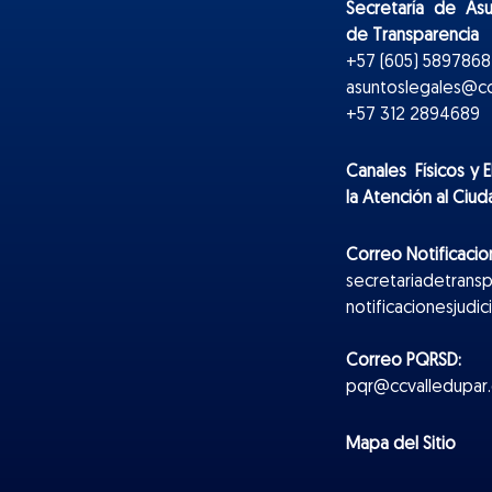
Secretaría de As
de Transparencia
+57 (605) 5897868 
asuntoslegales@cc
+57 312 2894689
Canales Físicos y
E
la Atención al Ciu
Correo Notificacion
secretariadetrans
notificacionesjudi
Correo PQRSD:
pqr@ccvalledupar.
Mapa del Sitio