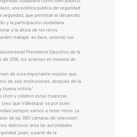
 seguridad ciudadana como bien público,
lazo, una política pública de seguridad
a seguridad, que permitan el desarrollo
o y la participación ciudadana.
tar a la altura de los retos
eden trabajar, en llave, uniendo sus
sistentesel Presidente Ejecutivo de la
 de 2016, los avances en materia de
sumen de esta importante reunión que,
tro de seis instituciones, después de la
 buena noticia.”
uis Urón y celebro estas muestras
o creo que Valledupar va por buen
ridad siempre vamos a tener retos. La
rado de las 380 cámaras de televisión”.
hos delictivos ante las autoridades
uridad, pues, a partir de la