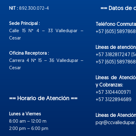
== Datos de 
NIT :
892.300.072-4
Sede Principal :
Teléfono Conmuta
Calle 15 N° 4 – 33 Valledupar –
+57 (605) 5897868
Cesar
Líneas de atenció
Oficina Receptora :
+57 3182817247 (
Carrera 4 N° 15 – 36 Valledupar –
+57 (605) 5897868 E
Cesar
Líneas de Atenció
y Cobranzas:
+57 3104400971
== Horario de Atención ==
+57 3122894689
Lunes a Viernes
Líneas de Atención
8:00 am – 12:00 m
pqr@ccvalledupar.
2:00 pm – 6:00 pm