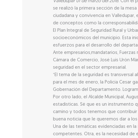
Valledupar 01 de marzo del 2016
. Con el 
se realizó la primera sección de la mesa
ciudadana y convivencia en Valledupar, e
de conceptos como la corresponsabilidad
El Plan Integral de Seguridad Rural y Ur
socioeconómicos del municipio. Esta ini
esfuerzos para el desarrollo del depart
Ante empresarios,mandatarios, Fuerzas m
Cámara de Comercio, José Luís Urón Már
seguridad en el sector empresarial.
“El tema de la seguridad es transversal
para el mes de enero, la Policía Cesar g
Gobernación del Departamento. Logramos 
Por otro lado, el Alcalde Municipal, Aug
estadísticas. Sé que es un instrumento 
camino y todos tenemos que contribuir 
buena noticia que le queremos dar a los 
Una de las temáticas evidenciadas en la
competentes. Otra, es la necesidad de es