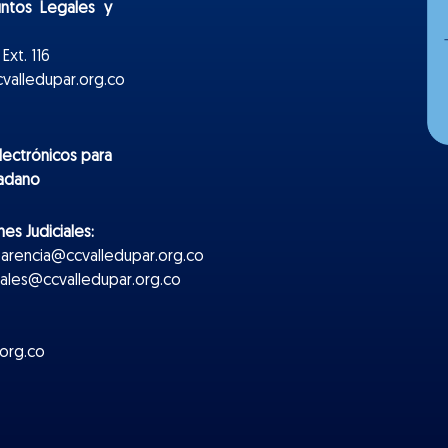
untos Legales y
Ext. 116
valledupar.org.co
lectr
ónicos
para
dadano
es Judiciales:
parencia@ccvalledupar.org.co
ciales@ccvalledupar.org.co
org.co