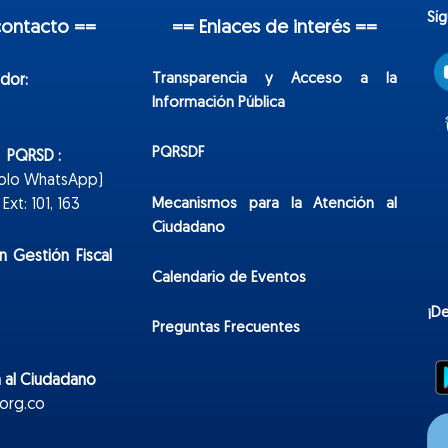
Sí
contacto ==
== Enlaces de interés ==
Transparencia y Acceso a la
dor:
Información Pública
PQRSDF
n PQRSD :
Solo WhatsApp)
Mecanismos para la Atención al
xt: 101, 163
Ciudadano
n Gestión Fiscal
Calendario de Eventos
¡D
Preguntas Frecuentes
 al Ciudadano
org.co