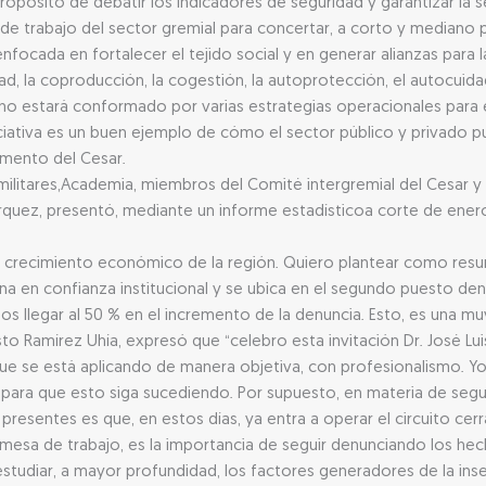
propósito de debatir los indicadores de seguridad y garantizar la
 de trabajo del sector gremial para concertar, a corto y mediano p
nfocada en fortalecer el tejido social y en generar alianzas para l
, la coproducción, la cogestión, la autoprotección, el autocuidad
bano estará conformado por varias estrategias operacionales para es
ciativa es un buen ejemplo de cómo el sector público y privado pu
amento del Cesar.
ilitares,Academia, miembros del Comité intergremial del Cesar y a
quez, presentó, mediante un informe estadísticoa corte de enero
 al crecimiento económico de la región. Quiero plantear como re
ana en confianza institucional y se ubica en el segundo puesto den
llegar al 50 % en el incremento de la denuncia. Esto, es una muy
usto Ramírez Uhía, expresó que “celebro esta invitación Dr. José L
que se está aplicando de manera objetiva, con profesionalismo. Y
para que esto siga sucediendo. Por supuesto, en materia de segu
presentes es que, en estos días, ya entra a operar el circuito cer
 mesa de trabajo, es la importancia de seguir denunciando los hec
tudiar, a mayor profundidad, los factores generadores de la inseg