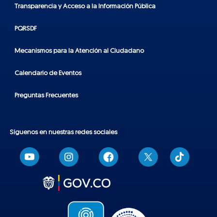
Transparencia y Acceso a la Información Pública
PQRSDF
Mecanismos para la Atención al Ciudadano
Calendario de Eventos
Preguntas Frecuentes
Síguenos en nuestras redes sociales
T
i
k
t
o
k