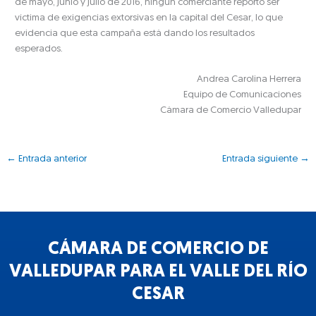
de mayo, junio y julio de 2016, ningún comerciante reportó ser
víctima de exigencias extorsivas en la capital del Cesar, lo que
evidencia que esta campaña está dando los resultados
esperados.
Andrea Carolina Herrera
Equipo de Comunicaciones
Cámara de Comercio Valledupar
←
Entrada anterior
Entrada siguiente
→
CÁMARA DE COMERCIO DE
VALLEDUPAR PARA EL VALLE DEL RÍO
CESAR