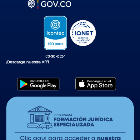
t
o
k
¡Descarga nuestra APP!