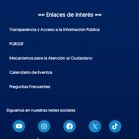
== Enlaces de interés ==
Transparencia y Acceso a la Información Pública
PQRSDF
Mecanismos para la Atención al Ciudadano
Calendario de Eventos
Preguntas Frecuentes
Síguenos en nuestras redes sociales
T
i
k