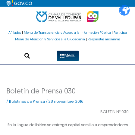
Ir
al
contenido
Afiliados
|
Menú de Transparencia y Acceso a la Información Pública
|
Participa
Menú de Atención y Servicios a la Ciudadanía
|
Respuestas anónimas
Menú
Boletín de Prensa 030
/
Boletines de Prensa
/
28 noviembre, 2016
BOLETÍN N° 030
En la Jagua de Ibirico se entregó capital semilla a emprendedores