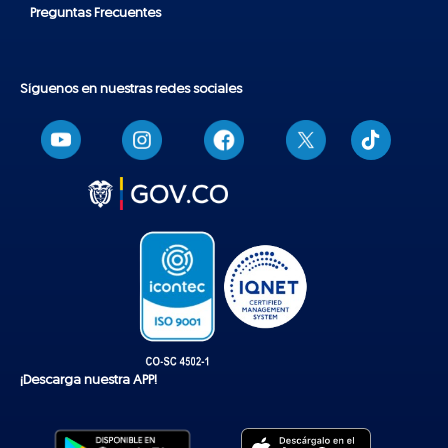
Preguntas Frecuentes
Síguenos en nuestras redes sociales
T
i
k
t
o
k
¡Descarga nuestra APP!