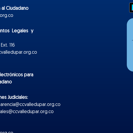
 al Ciudadano
org.co
untos Legales y
Ext. 116
valledupar.org.co
lectr
ónicos
para
dadano
es Judiciales:
parencia@ccvalledupar.org.co
ciales@ccvalledupar.org.co