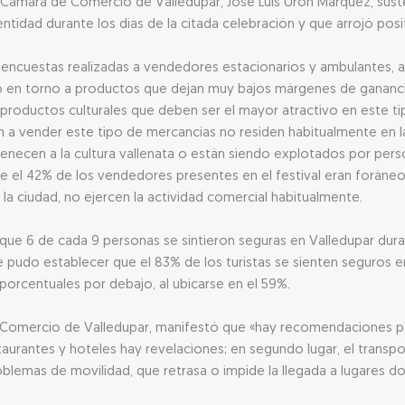
a Cámara de Comercio de Valledupar, José Luis Urón Márquez, suste
 entidad durante los días de la citada celebración y que arrojó posi
 encuestas realizadas a vendedores estacionarios y ambulantes, a
ró en torno a productos que dejan muy bajos márgenes de gananci
roductos culturales que deben ser el mayor atractivo en este tip
a vender este tipo de mercancías no residen habitualmente en la 
necen a la cultura vallenata o están siendo explotados por perso
ue el 42% de los vendedores presentes en el festival eran foráneo
 ciudad, no ejercen la actividad comercial habitualmente.
 que 6 de cada 9 personas se sintieron seguras en Valledupar duran
 se pudo establecer que el 83% de los turistas se sienten seguros e
 porcentuales por debajo, al ubicarse en el 59%.
e Comercio de Valledupar, manifestó que «hay recomendaciones pa
urantes y hoteles hay revelaciones; en segundo lugar, el transpor
roblemas de movilidad, que retrasa o impide la llegada a lugares 