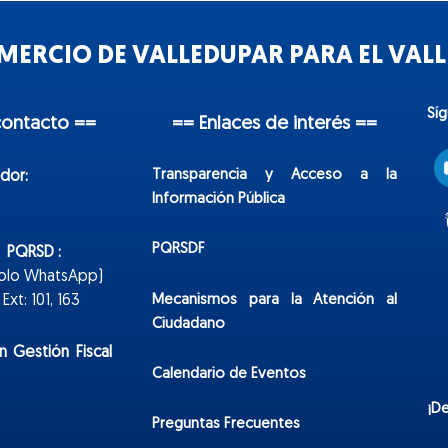
ERCIO DE VALLEDUPAR PARA EL VALLE
Sí
contacto ==
== Enlaces de interés ==
Transparencia y Acceso a la
dor:
Información Pública
PQRSDF
n PQRSD :
Solo WhatsApp)
Mecanismos para la Atención al
xt: 101, 163
Ciudadano
n Gestión Fiscal
Calendario de Eventos
¡D
Preguntas Frecuentes