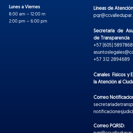
Lunes a Viernes
Líneas de Atención
8:00 am – 12:00 m
pqr@ccvalledupar.
2:00 pm – 6:00 pm
Secretaría de As
de Transparencia
+57 (605) 5897868 
asuntoslegales@cc
+57 312 2894689
Canales Físicos y
E
la Atención al Ciu
Correo Notificacion
secretariadetrans
notificacionesjudi
Correo PQRSD: