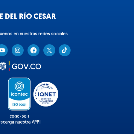
 DEL RÍO CESAR
guenos en nuestras redes sociales
T
i
k
t
o
k
escarga nuestra APP!