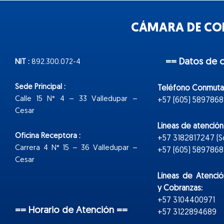
CÁMARA DE COM
== Datos de 
NIT :
892.300.072-4
Sede Principal :
Teléfono Conmuta
Calle 15 N° 4 – 33 Valledupar –
+57 (605) 5897868
Cesar
Líneas de atenció
Oficina Receptora :
+57 3182817247 (
Carrera 4 N° 15 – 36 Valledupar –
+57 (605) 5897868 E
Cesar
Líneas de Atenció
y Cobranzas:
+57 3104400971
== Horario de Atención ==
+57 3122894689