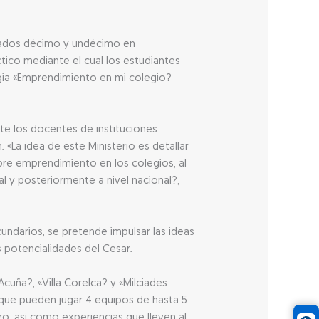
grados décimo y undécimo en
ctico mediante el cual los estudiantes
gia «Emprendimiento en mi colegio?
te los docentes de instituciones
«La idea de este Ministerio es detallar
obre emprendimiento en los colegios, al
 y posteriormente a nivel nacional?,
ndarios, se pretende impulsar las ideas
 potencialidades del Cesar.
cuña?, «Villa Corelca? y «Milciades
l que pueden jugar 4 equipos de hasta 5
o, así como experiencias que lleven al