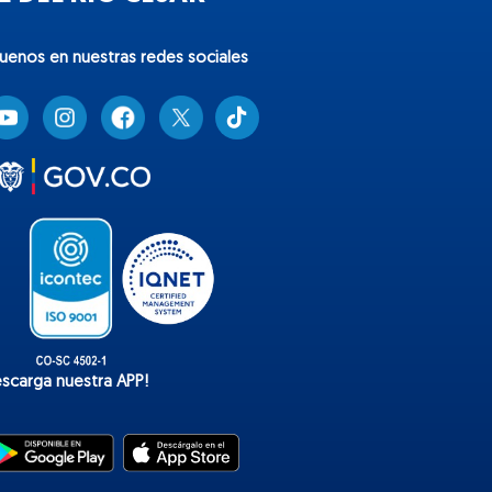
guenos en nuestras redes sociales
T
i
k
t
o
k
escarga nuestra APP!