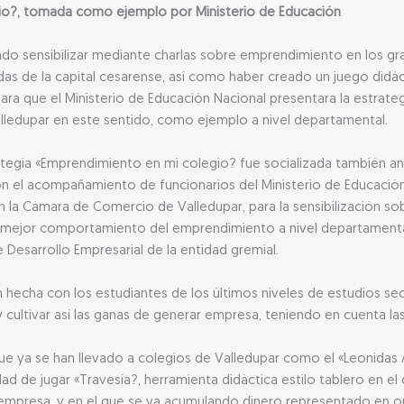
gio?, tomada como ejemplo por Ministerio de Educación
rado sensibilizar mediante charlas sobre emprendimiento en los 
adas de la capital cesarense, así como haber creado un juego didá
ra que el Ministerio de Educación Nacional presentara la estrate
ledupar en este sentido, como ejemplo a nivel departamental.
tegia «Emprendimiento en mi colegio? fue socializada también an
on el acompañamiento de funcionarios del Ministerio de Educación. 
n la Cámara de Comercio de Valledupar, para la sensibilización s
un mejor comportamiento del emprendimiento a nivel departamental
esarrollo Empresarial de la entidad gremial.
echa con los estudiantes de los últimos niveles de estudios secu
ltivar así las ganas de generar empresa, teniendo en cuenta las
ue ya se han llevado a colegios de Valledupar como el «Leonidas A
idad de jugar «Travesía?, herramienta didáctica estilo tablero en e
e empresa, y en el que se va acumulando dinero representado en or