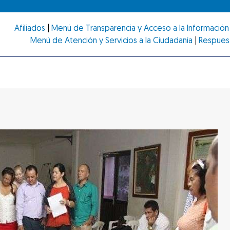
Afiliados
|
Menú de Transparencia y Acceso a la Información 
Menú de Atención y Servicios a la Ciudadanía
|
Respues