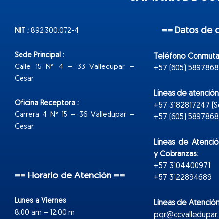
== Datos de 
NIT :
892.300.072-4
Sede Principal :
Teléfono Conmuta
Calle 15 N° 4 – 33 Valledupar –
+57 (605) 5897868
Cesar
Líneas de atenció
Oficina Receptora :
+57 3182817247 (
Carrera 4 N° 15 – 36 Valledupar –
+57 (605) 5897868 E
Cesar
Líneas de Atenció
y Cobranzas:
+57 3104400971
== Horario de Atención ==
+57 3122894689
Lunes a Viernes
Líneas de Atención
8:00 am – 12:00 m
pqr@ccvalledupar.