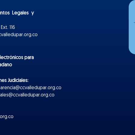
untos Legales y
Ext. 116
valledupar.org.co
lectr
ónicos
para
dadano
es Judiciales:
parencia@ccvalledupar.org.co
ciales@ccvalledupar.org.co
org.co