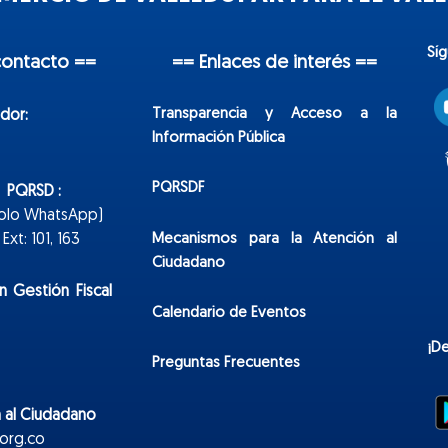
Sí
contacto ==
== Enlaces de interés ==
Transparencia y Acceso a la
dor:
Información Pública
PQRSDF
n PQRSD :
Solo WhatsApp)
Mecanismos para la Atención al
xt: 101, 163
Ciudadano
n Gestión Fiscal
Calendario de Eventos
¡D
Preguntas Frecuentes
 al Ciudadano
org.co