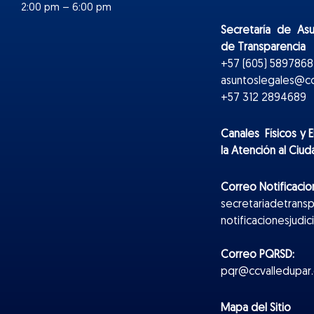
2:00 pm – 6:00 pm
Secretaría de As
de Transparencia
+57 (605) 5897868 
asuntoslegales@cc
+57 312 2894689
Canales Físicos y
E
la Atención al Ciu
Correo Notificacion
secretariadetrans
notificacionesjudi
Correo PQRSD:
pqr@ccvalledupar.
Mapa del Sitio