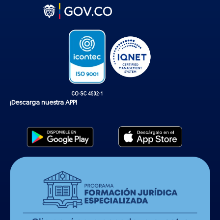
t
o
k
¡Descarga nuestra APP!