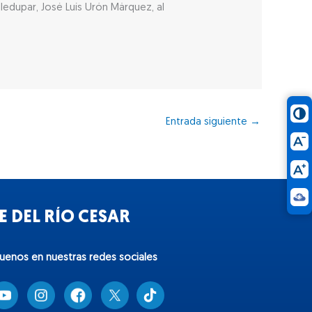
edupar, José Luís Urón Márquez, al
Entrada siguiente
→
 DEL RÍO CESAR
guenos en nuestras redes sociales
T
i