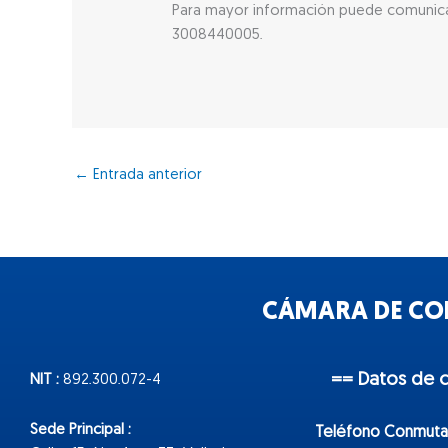
Para mayor información puede comunicar
3008440005.
←
Entrada anterior
CÁMARA DE COM
== Datos de 
NIT :
892.300.072-4
Sede Principal :
Teléfono Conmuta