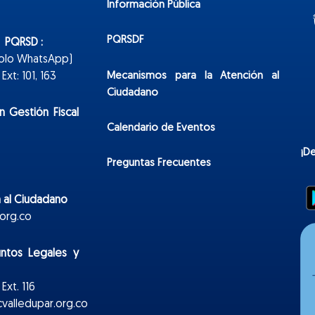
Información Pública
PQRSDF
n PQRSD :
Solo WhatsApp)
Mecanismos para la Atención al
xt: 101, 163
Ciudadano
n Gestión Fiscal
Calendario de Eventos
¡D
Preguntas Frecuentes
 al Ciudadano
org.co
untos Legales y
Ext. 116
valledupar.org.co