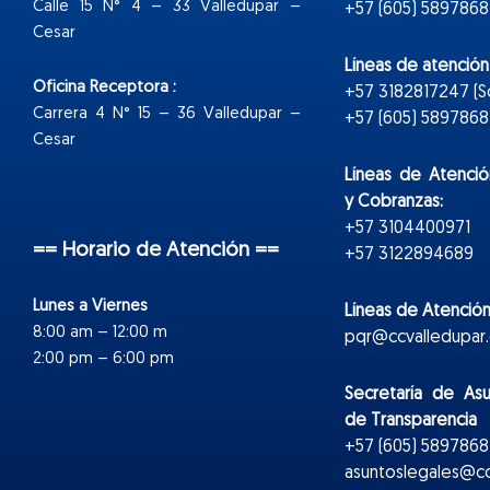
Calle 15 N° 4 – 33 Valledupar –
+57 (605) 5897868
Cesar
Líneas de atenció
Oficina Receptora :
+57 3182817247 (
Carrera 4 N° 15 – 36 Valledupar –
+57 (605) 5897868 E
Cesar
Líneas de Atenció
y Cobranzas:
+57 3104400971
== Horario de Atención ==
+57 3122894689
Lunes a Viernes
Líneas de Atención
8:00 am – 12:00 m
pqr@ccvalledupar.
2:00 pm – 6:00 pm
Secretaría de As
de Transparencia
+57 (605) 5897868 
asuntoslegales@cc