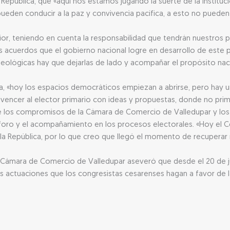
República, que «aquí nos estamos jugando la suerte de la instituc
eden conducir a la paz y convivencia pacífica, a esto no pueden
ior, teniendo en cuenta la responsabilidad que tendrán nuestros
los acuerdos que el gobierno nacional logre en desarrollo de este
deológicas hay que dejarlas de lado y acompañar el propósito naci
ra, «hoy los espacios democráticos empiezan a abrirse, pero hay 
nvencer al elector primario con ideas y propuestas, donde no pri
e los compromisos de la Cámara de Comercio de Valledupar y los 
ro y el acompañamiento en los procesos electorales. «Hoy el Ces
a República, por lo que creo que llegó el momento de recuperar 
la Cámara de Comercio de Valledupar aseveró que desde el 20 de j
las actuaciones que los congresistas cesarenses hagan a favor de 