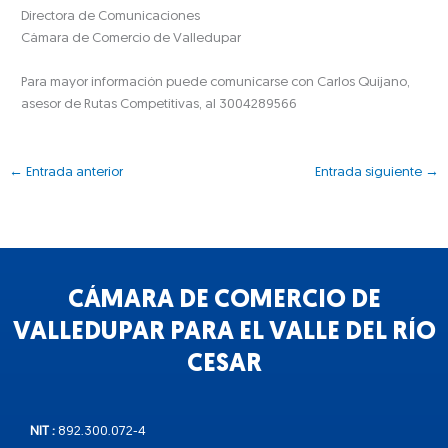
Directora de Comunicaciones
Cámara de Comercio de Valledupar
Para mayor información puede comunicarse con Carlos Quijano,
asesor de Rutas Competitivas, al 3004289566
←
Entrada anterior
Entrada siguiente
→
CÁMARA DE COMERCIO DE
VALLEDUPAR PARA EL VALLE DEL RÍO
CESAR
NIT :
892.300.072-4