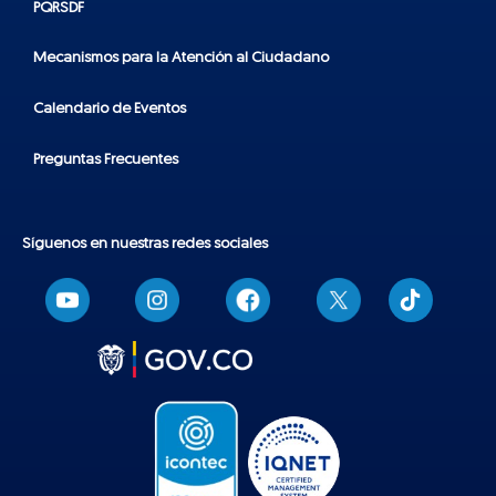
PQRSDF
Mecanismos para la Atención al Ciudadano
Calendario de Eventos
Preguntas Frecuentes
Síguenos en nuestras redes sociales
T
i
k
t
o
k