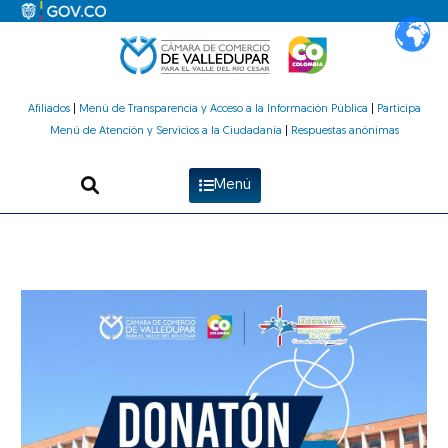
Ir
al
contenido
Afiliados
|
Menú de Transparencia y Acceso a la Información Pública
|
Participa
Menú de Atención y Servicios a la Ciudadanía
|
Respuestas anónimas
Menú