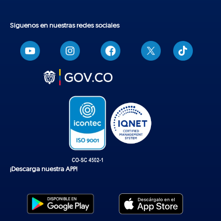
Síguenos en nuestras redes sociales
T
i
k
t
o
k
¡Descarga nuestra APP!